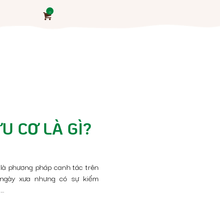
0
U CƠ LÀ GÌ?
là phương pháp canh tác trên
 ngày xưa nhưng có sự kiểm
a…