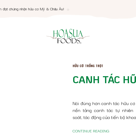
ANG CHỦ
m đạt chứng nhận hữu cơ Mỹ & Châu Âu!
ẢN PHẨM
ỚI THIỆU
Y TRÌNH
HỮU CƠ
TRỒNG TRỌT
I NHÁNH
CANH TÁC HỮ
N TỨC
Nói đúng hơn canh tác hữu cơ 
nền tảng canh tác tự nhiên
soát; tác động của tiến bộ kho
CONTINUE READING