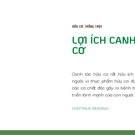
HỮU CƠ
TRỒNG TRỌT
LỢI ÍCH CAN
CƠ
Canh tác hữu cơ rất hữu ích
người; vì thực phẩm hữu cơ đ
các cơ chất độc gây ra bệnh t
triển lành mạnh của con người.
CONTINUE READING