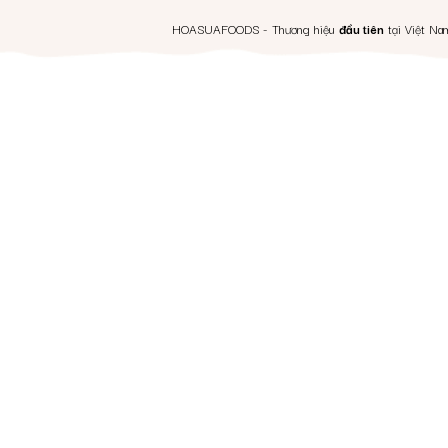
TR
HOASUAFOODS - Thương hiệu
đầu tiên
tại Việt Na
S
GI
QU
CH
TI