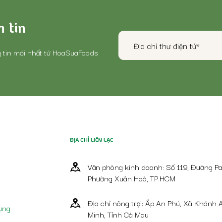
 tin
 tin mới nhất từ HoaSuaFoods
ĐỊA CHỈ LIÊN LẠC
Văn phòng kinh doanh: Số 119, Đường Pa
Phường Xuân Hoà, TP.HCM
Địa chỉ nông trại: Ấp An Phú, Xã Khánh 
ụng
Minh, Tỉnh Cà Mau