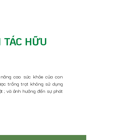
H TÁC HỮU
 nâng cao sức khỏe của con
ược trồng trọt không sử dụng
ật ; và ảnh hưởng đến sự phát