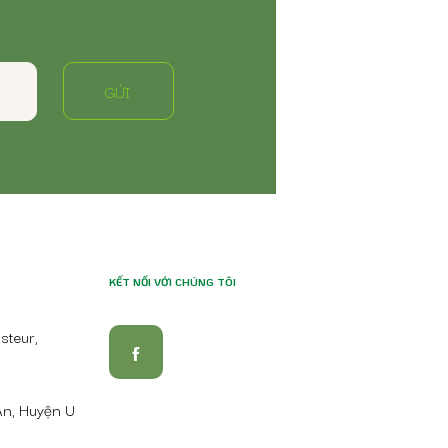
GỬI
KẾT NỐI VỚI CHÚNG TÔI
steur,
An, Huyện U